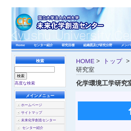
Home
センター紹介
研究目標
組織図及び研究分野
メンバ
HOME
>
トップ
検索
研究室
化学環境工学研究
高度な検索
メインメニュー
ホームページ
サイトマップ
未来化学創造センター
センター紹介