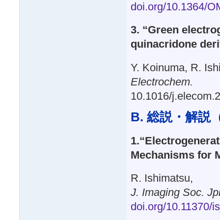
doi.org/10.1364/
3. “Green electr
quinacridone deri
Y. Koinuma, R. Ish
Electrochem.
10.1016/j.elecom.
B. 総説・解説（R
1.“Electrogenera
Mechanisms for 
R. Ishimatsu,
J. Imaging Soc. Jp
doi.org/10.11370/i